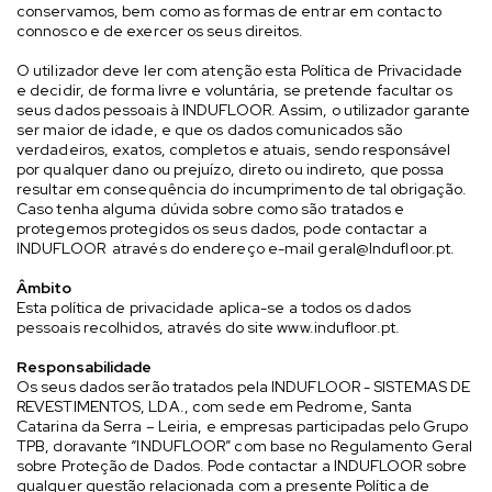
conservamos, bem como as formas de entrar em contacto
connosco e de exercer os seus direitos.
O utilizador deve ler com atenção esta Política de Privacidade
e decidir, de forma livre e voluntária, se pretende facultar os
seus dados pessoais à INDUFLOOR. Assim, o utilizador garante
ser maior de idade, e que os dados comunicados são
verdadeiros, exatos, completos e atuais, sendo responsável
por qualquer dano ou prejuízo, direto ou indireto, que possa
resultar em consequência do incumprimento de tal obrigação.
Caso tenha alguma dúvida sobre como são tratados e
protegemos protegidos os seus dados, pode contactar a
INDUFLOOR através do endereço e-mail
geral@Indufloor.pt
.
Âmbito
Esta política de privacidade aplica-se a todos os dados
pessoais recolhidos, através do site
www.indufloor.pt
.
Responsabilidade
Os seus dados serão tratados pela INDUFLOOR - SISTEMAS DE
REVESTIMENTOS, LDA., com sede em Pedrome, Santa
Catarina da Serra – Leiria, e empresas participadas pelo Grupo
TPB, doravante “INDUFLOOR” com base no Regulamento Geral
sobre Proteção de Dados. Pode contactar a INDUFLOOR sobre
qualquer questão relacionada com a presente Política de