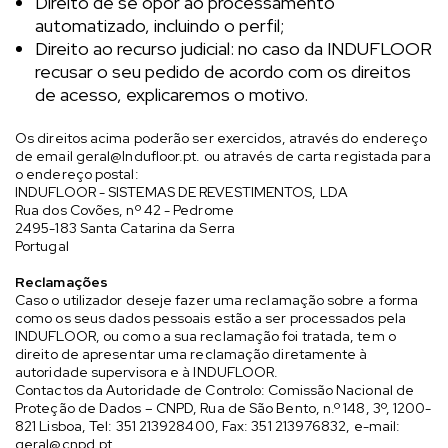
Direito de se opor ao processamento
automatizado, incluindo o perfil;
Direito ao recurso judicial: no caso da INDUFLOOR
recusar o seu pedido de acordo com os direitos
de acesso, explicaremos o motivo.
Os direitos acima poderão ser exercidos, através do endereço
de email
geral@Indufloor.pt
. ou através de carta registada para
o endereço postal:
INDUFLOOR - SISTEMAS DE REVESTIMENTOS, LDA
Rua dos Covões, nº 42 - Pedrome
2495-183 Santa Catarina da Serra
Portugal
Reclamações
Caso o utilizador deseje fazer uma reclamação sobre a forma
como os seus dados pessoais estão a ser processados pela
INDUFLOOR, ou como a sua reclamação foi tratada, tem o
direito de apresentar uma reclamação diretamente à
autoridade supervisora e à INDUFLOOR.
Contactos da Autoridade de Controlo: Comissão Nacional de
Proteção de Dados – CNPD, Rua de São Bento, n.º 148, 3º, 1200-
821 Lisboa, Tel: 351 213928400, Fax: 351 213976832, e-mail:
geral@cnpd.pt
.