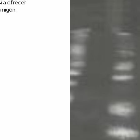
í a ofrecer
rmigón.