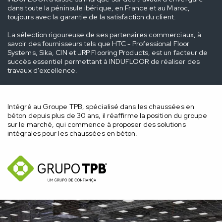
dans toute la péninsule ibérique, en France et au Maroc,
toujours avec la garantie de la satisfaction du client.
La sélection rigoureuse de ses partenaires commerciaux, à
savoir des fournisseurs tels que HTC - Professional Floor
Systems, Sika, CIN et JRP Flooring Products, est un facteur de
succès essentiel permettant à INDUFLOOR de réaliser des
travaux d'excellence.
Intégré au Groupe TPB, spécialisé dans les chaussées en
béton depuis plus de 30 ans, il réaffirme la position du groupe
sur le marché, qui commence à proposer des solutions
intégrales pour les chaussées en béton.