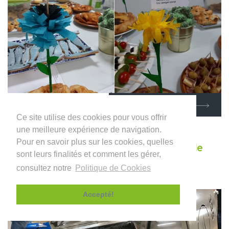
EN SAVOIR PLUS
Ce site utilise des cookies pour vous offrir
une meilleure expérience de navigation.
Pour en savoir plus sur les cookies, quelles
INDUFLOOR investit dans une nouvelle
sont leurs finalités et comment les gérer,
fraiseuse
consultez notre
Politique de Cookies
octobre 2020
Accepté!